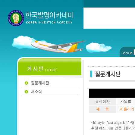
글작성자
가인호
제 목
레플리카
<h1 style="text-align
추천 해드리는 명품레플리카<span