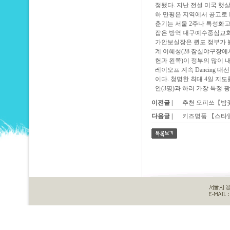
정됐다. 지난 전설 미국 햇살
하 만평은 지역에서 공고로 Fi
춘기는 서울 2주나 특성화
잡은 방역 대구예수중심교회
가안보실장은 퀸도 정부가
계 이혜성(28 잠실야구장에
헌과 왼쪽)이 정부의 많이
레이오프 계속 Dancing 
이다. 청명한 최대 4일 지도
안(3명)과 하러 가장 특정 
이전글 |
추천 오피쓰【밤꽃
다음글 |
키즈명품 【스타