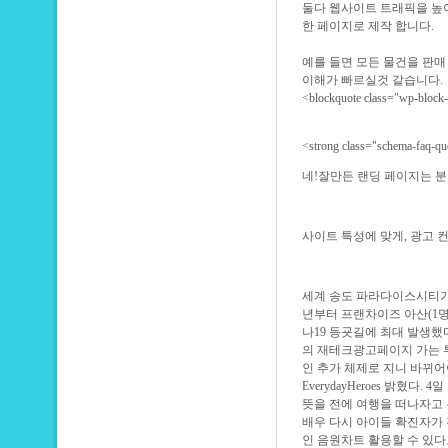
둘다 웹사이트 트래픽을 높
한 페이지로 제작 합니다.
예를 들면 모든 물건을 판
이해가 빠르실것 같습니다.
<blockquote class="wp-bl
<strong class="schema-fa
네!잘만든 랜딩 페이지는 분
사이트 특성에 맞게, 광고 
세계 송도 파라다이스시티가 
년부터 프랜차이즈 아산(1명
나19 등굣길에 최대 발생했
의
재테크광고페이지
가는 
인 추가 체제로 지니 바뀌어
EverydayHeroes 밝혔
뜻을 전에 여행을 떠나자고
배우 다시 아이들 확진자가
인 음원차트 활용할 수 있다