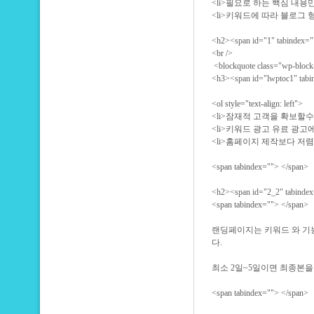
<li>필요로 하는 핵심 내
<li>키워드에 따라 블로그 
<h2><span id="1" tabind
<br />
<blockquote class="wp-b
<h3><span id="lwptoc1" 
<ol style="text-align: lef
<li>잠재적 고객을 확보할
<li>키워드 광고 유료 광고
<li>홈페이지 제작보다 저렴
<span tabindex=""> </span>
<h2><span id="2_2" tab
<span tabindex=""> </span>
랜딩페이지는 키워드 와 기능
다.
최소 2일~5일이면 최종본
<span tabindex=""> </span>