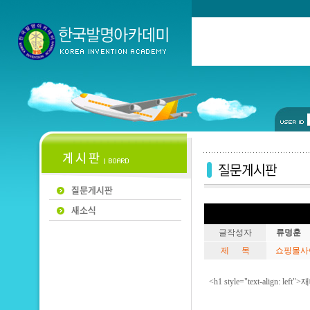
글작성자
류명훈
제 목
쇼핑몰사이
<h1 style="text-alig