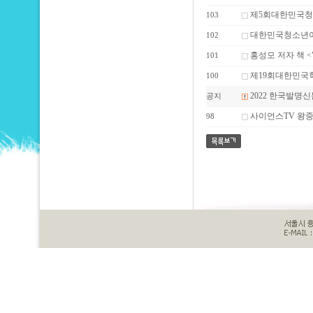
제5회대한민국
103
대한민국청소년
102
홍성모 저자 책 
101
제19회대한민국
100
2022 한국발명
공지
사이언스TV 왕중
98