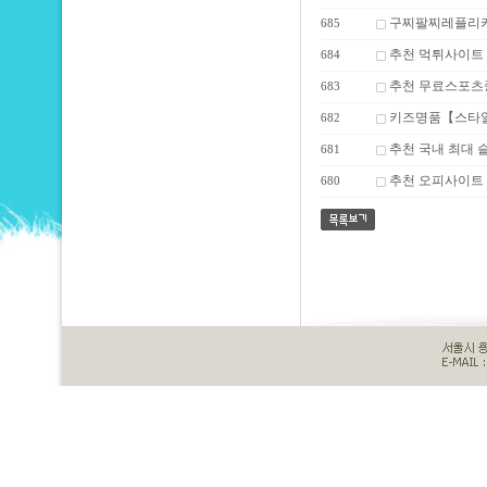
구찌팔찌레플리
685
추천 먹튀사이트 
684
추천 무료스포츠
683
키즈명품【스타일
682
추천 국내 최대
681
추천 오피사이트
680