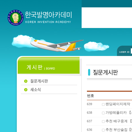
번호
랜딩페이지제작【텔
639
가방레플리카 
638
추천 배구중계 【
637
추천 부산술집【
636