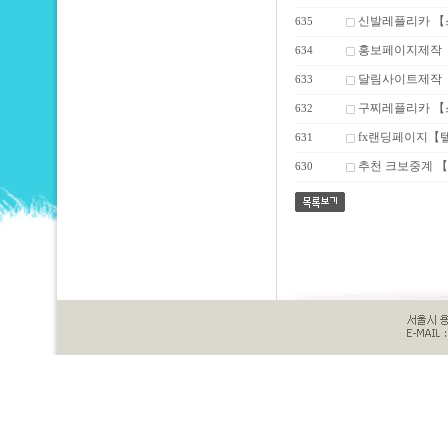
신발레플리카 【
635
홍보페이지제작【텔
634
달림사이트제작【텔레
633
구찌레플리카 【
632
fx랜딩페이지【텔레
631
추천 크보중계 【
630